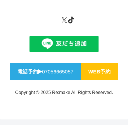
X
TikTok
電話予約▶️
07056665057
WEB予約
Copyright © 2025 Re:make All Rights Reserved.