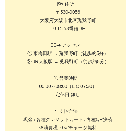
🗺️ 住所
〒530-0056
大阪府大阪市北区兎我野町
10-15 58番館 3F
🚶‍♀️‍➡️ アクセス
① 東梅田駅 → 兎我野町（徒歩約5分）
② JR大阪駅 → 兎我野町（徒歩約8分）
🕛 営業時間
00:00～08:00（L.O 07:30）
定休日:無し
👛 支払方法
現金 / 各種クレジットカード / 各種QR決済
※消費税10％/チャージ無料