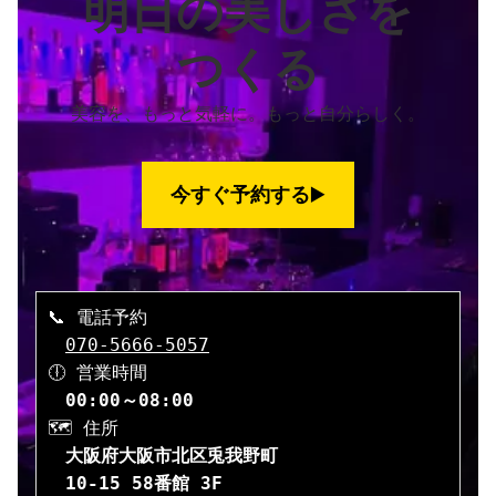
明日の美しさを
つくる
美容を、もっと気軽に。もっと自分らしく。
今すぐ予約する
▶️
📞 電話予約
070-5666-5057
🕕 営業時間
00:00～08:00
🗺️ 住所
大阪府大阪市北区兎我野町
10-15
58番館 3F